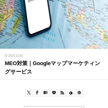
2023.12.02
MEO対策｜Googleマップマーケティン
グサービス






